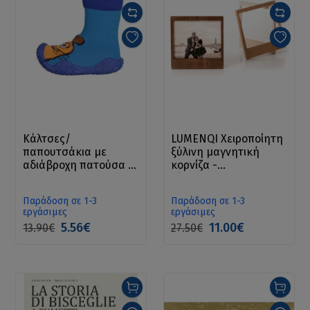
Κάλτσες/
LUMENQI Xειροποίητη
παπουτσάκια με
ξύλινη μαγνητική
αδιάβροχη πατούσα -
κορνίζα -
Aqua-Socke DIE MAUS
Bilderrahmen aus
Holz
Παράδοση σε 1-3
Παράδοση σε 1-3
εργάσιμες
εργάσιμες
5.56€
11.00€
13.90€
27.50€