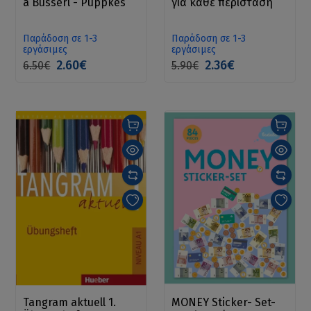
a Busserl - Püppkes
για κάθε περίσταση
Παράδοση σε 1-3
Παράδοση σε 1-3
εργάσιμες
εργάσιμες
2.60€
2.36€
6.50€
5.90€
Tangram aktuell 1.
MONEY Sticker- Set-