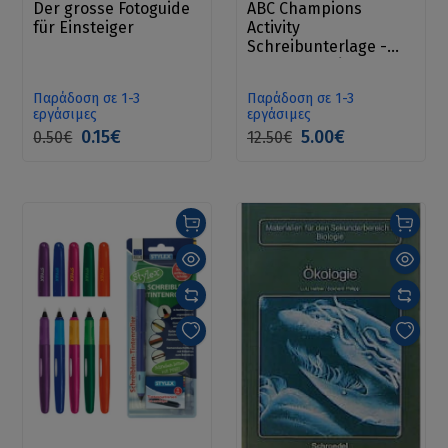
Der grosse Fotoguide
ABC Champions
für Einsteiger
Activity
Schreibunterlage -
Εκπαιδευτικές
διαφάνειες
Παράδοση σε 1-3
Παράδοση σε 1-3
δραστηριοτήτων Α3
εργάσιμες
εργάσιμες
0.15€
5.00€
0.50€
12.50€