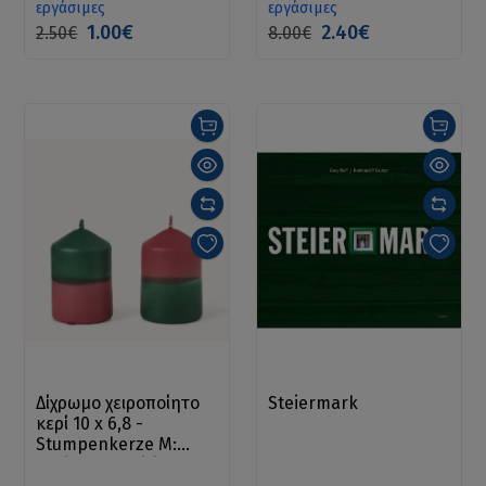
εργάσιμες
εργάσιμες
1.00€
2.40€
2.50€
8.00€
Δίχρωμο χειροποίητο
Steiermark
κερί 10 x 6,8 -
Stumpenkerze M:
Christmas spirit