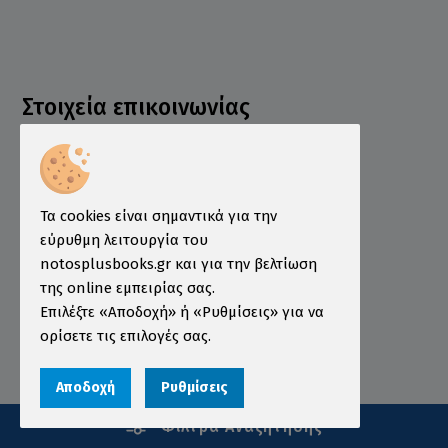
Στοιχεία επικοινωνίας
210 3629746
info@notosbooks.gr
Ομήρου 15, Αθήνα 10672
Τα cookies είναι σημαντικά για την
εύρυθμη λειτουργία του
notosplusbooks.gr και για την βελτίωση
της online εμπειρίας σας.
Επιλέξτε «Αποδοχή» ή «Ρυθμίσεις» για να
Δευτέρα: 10:00-18:00
ορίσετε τις επιλογές σας.
Τρίτη: 10:00-19:00
Τετάρτη: 10:00-18:00
Αποδοχή
Ρυθμίσεις
Πέμπτη: 10:00-19:00
Φίλτρα Αναζήτησης
Παρασκευή: 10:00-19:00