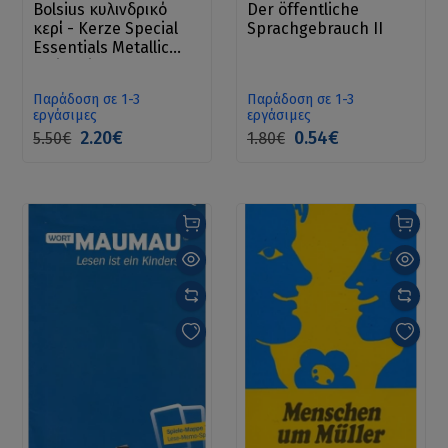
Bolsius κυλινδρικό
Der öffentliche
κερί - Kerze Special
Sprachgebrauch II
Essentials Metallic
White Silver
Παράδοση σε 1-3
Παράδοση σε 1-3
εργάσιμες
εργάσιμες
2.20€
0.54€
5.50€
1.80€