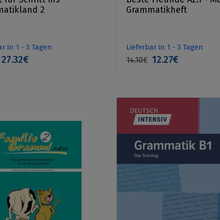
atikland 2
Grammatikheft
ar in 1 - 3 Tagen
Lieferbar in 1 - 3 Tagen
27.32€
12.27€
14.10€