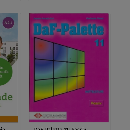
ein
DaF-Palette 11: Passiv