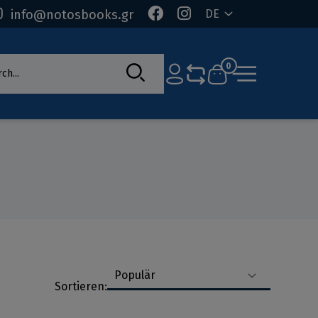
info@notosbooks.gr
DE
rch
0
Populär
Sortieren: