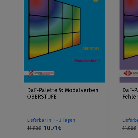
DaF-Palette 9: Modalverben
DaF-Pa
OBERSTUFE
Fehle
Lieferbar in 1 - 3 Tagen
Lieferb
10.71€
11.90€
11.90€