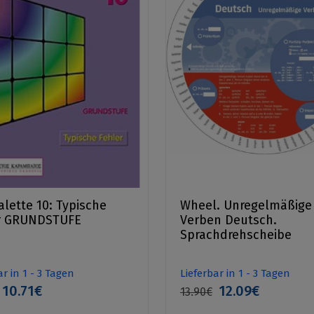
lette 10: Typische
Wheel. Unregelmäßige
r GRUNDSTUFE
Verben Deutsch.
Sprachdrehscheibe
ar in 1 - 3 Tagen
Lieferbar in 1 - 3 Tagen
10.71€
12.09€
13.90€