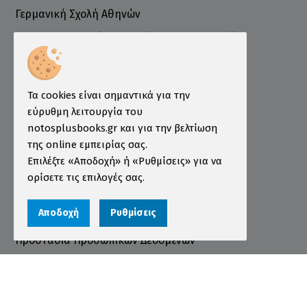
Γερμανική Σχολή Αθηνών
Ελληνογερμανικό Εμπορικό και Βιομηχανικό
Επιμελητήριο
Ινστιτούτο ÖSD Ελλάδας
Πληροφορίες
Τα cookies είναι σημαντικά για την
εύρυθμη λειτουργία του
Τρόποι Παραγγελίας
notosplusbooks.gr και για την βελτίωση
της online εμπειρίας σας.
Τρόποι Πληρωμής
Επιλέξτε «Αποδοχή» ή «Ρυθμίσεις» για να
Τρόποι Αποστολής
ορίσετε τις επιλογές σας.
Εγγύηση - Επιστροφές
Αποδοχή
Ρυθμίσεις
Όροι χρήσης
Προστασία Προσωπικών Δεδομένων
Cookies