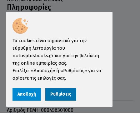
Πληροφορίες
Τρόποι Παραγγελίας
Τρόποι Πληρωμής
Τα cookies είναι σημαντικά για την
Τρόποι Αποστολής
εύρυθμη λειτουργία του
Εγγύηση - Επιστροφές
notosplusbooks.gr και για την βελτίωση
Όροι χρήσης
της online εμπειρίας σας.
Επιλέξτε «Αποδοχή» ή «Ρυθμίσεις» για να
Προστασία Προσωπικών Δεδομένων
ορίσετε τις επιλογές σας.
Cookies
Αποδοχή
Ρυθμίσεις
Αριθμός ΓΕΜΗ 000456301000
© 2026 notosplusbooks.gr | All Rights Reserved |
Designed & Developed by
qualityweb
.