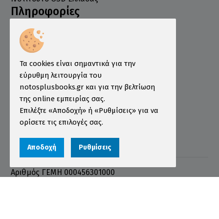
Πληροφορίες
Τρόποι Παραγγελίας
Τρόποι Πληρωμής
Τα cookies είναι σημαντικά για την
Τρόποι Αποστολής
εύρυθμη λειτουργία του
Εγγύηση - Επιστροφές
notosplusbooks.gr και για την βελτίωση
Όροι χρήσης
της online εμπειρίας σας.
Επιλέξτε «Αποδοχή» ή «Ρυθμίσεις» για να
Προστασία Προσωπικών Δεδομένων
ορίσετε τις επιλογές σας.
Cookies
Αποδοχή
Ρυθμίσεις
Αριθμός ΓΕΜΗ 000456301000
© 2026 notosplusbooks.gr | All Rights Reserved |
Designed & Developed by
qualityweb
.