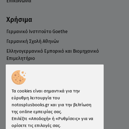
Επικοινωνία
Χρήσιμα
Γερμανικό Ινστιτούτο Goethe
Γερμανική Σχολή Αθηνών
Ελληνογερμανικό Εμπορικό και Βιομηχανικό
Επιμελητήριο
Ινστιτούτο ÖSD Ελλάδας
Πληροφορίες
Τρόποι Παραγγελίας
Τα cookies είναι σημαντικά για την
Τρόποι Πληρωμής
εύρυθμη λειτουργία του
notosplusbooks.gr και για την βελτίωση
Τρόποι Αποστολής
της online εμπειρίας σας.
Εγγύηση - Επιστροφές
Επιλέξτε «Αποδοχή» ή «Ρυθμίσεις» για να
ορίσετε τις επιλογές σας.
Όροι χρήσης