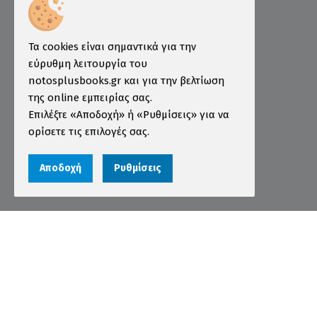
Πληροφορίες
Τρόποι Παραγγελίας
Τα cookies είναι σημαντικά για την
Τρόποι Πληρωμής
εύρυθμη λειτουργία του
notosplusbooks.gr και για την βελτίωση
Τρόποι Αποστολής
της online εμπειρίας σας.
Εγγύηση - Επιστροφές
Επιλέξτε «Αποδοχή» ή «Ρυθμίσεις» για να
ορίσετε τις επιλογές σας.
Όροι χρήσης
Προστασία Προσωπικών Δεδομένων
Αποδοχή
Ρυθμίσεις
Cookies
Αριθμός ΓΕΜΗ 000456301000
© 2026 notosplusbooks.gr | All Rights Reserved |
Designed & Developed by
qualityweb
.