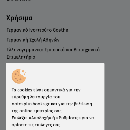
Χρήσιμα
Γερμανικό Ινστιτούτο Goethe
Γερμανική Σχολή Αθηνών
Ελληνογερμανικό Εμπορικό και Βιομηχανικό
Επιμελητήριο
Ινστιτούτο ÖSD Ελλάδας
Πληροφορίες
Τρόποι Παραγγελίας
Τα cookies είναι σημαντικά για την
Τρόποι Πληρωμής
εύρυθμη λειτουργία του
notosplusbooks.gr και για την βελτίωση
Τρόποι Αποστολής
της online εμπειρίας σας.
Εγγύηση - Επιστροφές
Επιλέξτε «Αποδοχή» ή «Ρυθμίσεις» για να
ορίσετε τις επιλογές σας.
Όροι χρήσης