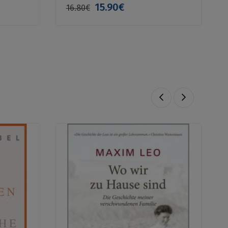
15.90€
16.80€