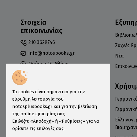
Στοιχεία
Εξυπη
επικοινωνίας
Βιβλιοπωλ
210 3629746
Συχνές Ε
info@notosbooks.gr
Νέα
Ομήρου 15, Αθήνα
Επικοινων
10672
Χρήσι
Τα cookies είναι σημαντικά για την
Γερμανικό
εύρυθμη λειτουργία του
Δευτέρα: 10:00-18:00
notosplusbooks.gr και για την βελτίωση
Τρίτη: 10:00-19:00
Γερμανικ
της online εμπειρίας σας.
Τετάρτη: 10:00-18:00
Ελληνογε
Επιλέξτε «Αποδοχή» ή «Ρυθμίσεις» για να
Πέμπτη: 10:00-19:00
Βιομηχανι
ορίσετε τις επιλογές σας.
Παρασκευή: 10:00-19:00