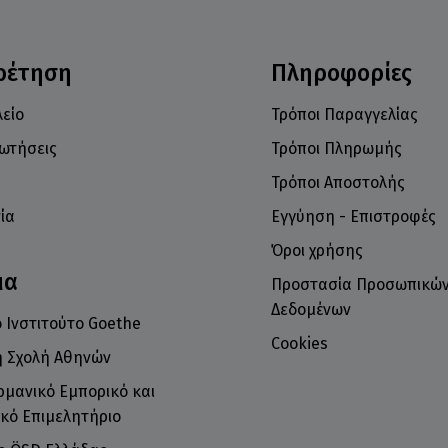
ρέτηση
Πληροφορίες
είο
Τρόποι Παραγγελίας
ρωτήσεις
Τρόποι Πληρωμής
Τρόποι Αποστολής
ία
Εγγύηση - Επιστροφές
Όροι χρήσης
μα
Προστασία Προσωπικώ
Δεδομένων
 Ινστιτούτο Goethe
Cookies
ή Σχολή Αθηνών
ρμανικό Εμπορικό και
κό Επιμελητήριο