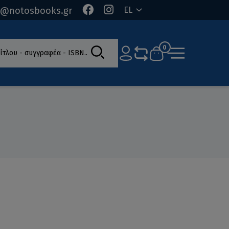
o@notosbooks.gr
EL
ίτλου - συγγραφέα - ISBN
0