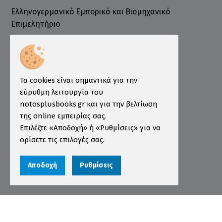
Ελληνογερμανικό Εμπορικό και Βιομηχανικό
Επιμελητήριο
Ινστιτούτο ÖSD Ελλάδας
Πληροφορίες
Τρόποι Παραγγελίας
Τα cookies είναι σημαντικά για την
Τρόποι Πληρωμής
εύρυθμη λειτουργία του
notosplusbooks.gr και για την βελτίωση
Τρόποι Αποστολής
της online εμπειρίας σας.
Εγγύηση - Επιστροφές
Επιλέξτε «Αποδοχή» ή «Ρυθμίσεις» για να
ορίσετε τις επιλογές σας.
Όροι χρήσης
Προστασία Προσωπικών Δεδομένων
Αποδοχή
Ρυθμίσεις
Cookies
Αριθμός ΓΕΜΗ 000456301000