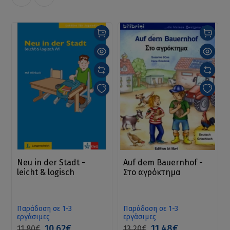
Neu in der Stadt -
Auf dem Bauernhof -
leicht & logisch
Στο αγρόκτημα
Παράδοση σε 1-3
Παράδοση σε 1-3
εργάσιμες
εργάσιμες
10.62€
11.48€
11.80€
13.20€