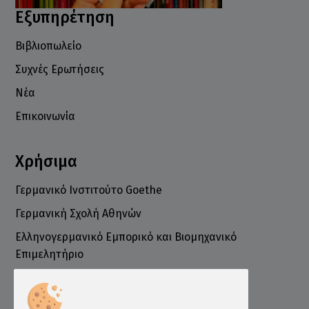
Εξυπηρέτηση
Βιβλιοπωλείο
Συχνές Ερωτήσεις
Νέα
Επικοινωνία
Χρήσιμα
Γερμανικό Ινστιτούτο Goethe
Γερμανική Σχολή Αθηνών
Ελληνογερμανικό Εμπορικό και Βιομηχανικό
Επιμελητήριο
Ινστιτούτο ÖSD Ελλάδας
Πληροφορίες