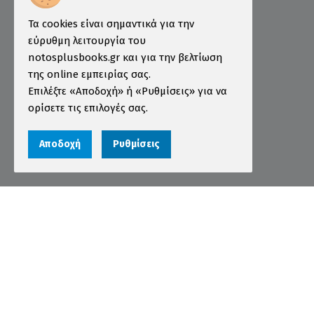
Τρόποι Παραγγελίας
Τα cookies είναι σημαντικά για την
Τρόποι Πληρωμής
εύρυθμη λειτουργία του
notosplusbooks.gr και για την βελτίωση
Τρόποι Αποστολής
της online εμπειρίας σας.
Εγγύηση - Επιστροφές
Επιλέξτε «Αποδοχή» ή «Ρυθμίσεις» για να
ορίσετε τις επιλογές σας.
Όροι χρήσης
Προστασία Προσωπικών Δεδομένων
Αποδοχή
Ρυθμίσεις
Cookies
Αριθμός ΓΕΜΗ 000456301000
© 2026 notosplusbooks.gr | All Rights Reserved |
Designed & Developed by
qualityweb
.