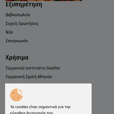
Εξυπηρέτηση
Βιβλιοπωλείο
Συχνές Ερωτήσεις
Νέα
Επικοινωνία
Χρήσιμα
Γερμανικό Ινστιτούτο Goethe
Γερμανική Σχολή Αθηνών
Ελληνογερμανικό Εμπορικό και Βιομηχανικό
Επιμελητήριο
Ινστιτούτο ÖSD Ελλάδας
Πληροφορίες
Τα cookies είναι σημαντικά για την
εύρυθμη λειτουργία του