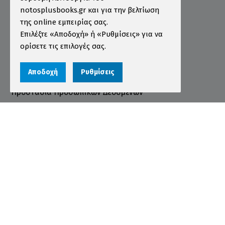
Τρόποι Παραγγελίας
notosplusbooks.gr και για την βελτίωση
της online εμπειρίας σας.
Τρόποι Πληρωμής
Επιλέξτε «Αποδοχή» ή «Ρυθμίσεις» για να
Τρόποι Αποστολής
ορίσετε τις επιλογές σας.
Εγγύηση - Επιστροφές
Αποδοχή
Ρυθμίσεις
Όροι χρήσης
Προστασία Προσωπικών Δεδομένων
Cookies
Αριθμός ΓΕΜΗ 000456301000
© 2026 notosplusbooks.gr | All Rights Reserved |
Designed & Developed by
qualityweb
.