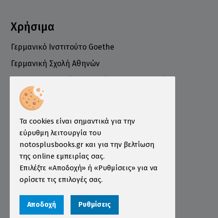
Χρήσιμα
Γερμανικό Ινστιτούτο Goethe
Γερμανική Σχολή Αθηνών
Ελληνογερμανικό Εμπορικό και Βιομηχανικό
Επιμελητήριο
Ινστιτούτο ÖSD Ελλάδας
Πληροφορίες
Τα cookies είναι σημαντικά για την
εύρυθμη λειτουργία του
Τρόποι Παραγγελίας
notosplusbooks.gr και για την βελτίωση
της online εμπειρίας σας.
Τρόποι Πληρωμής
Επιλέξτε «Αποδοχή» ή «Ρυθμίσεις» για να
Τρόποι Αποστολής
ορίσετε τις επιλογές σας.
Εγγύηση - Επιστροφές
Αποδοχή
Ρυθμίσεις
Όροι χρήσης