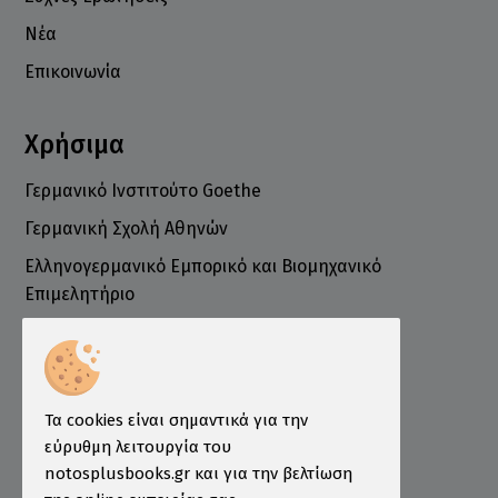
Νέα
Επικοινωνία
Χρήσιμα
Γερμανικό Ινστιτούτο Goethe
Γερμανική Σχολή Αθηνών
Ελληνογερμανικό Εμπορικό και Βιομηχανικό
Επιμελητήριο
Ινστιτούτο ÖSD Ελλάδας
Πληροφορίες
Τρόποι Παραγγελίας
Τα cookies είναι σημαντικά για την
Τρόποι Πληρωμής
εύρυθμη λειτουργία του
notosplusbooks.gr και για την βελτίωση
Τρόποι Αποστολής