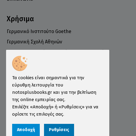
Χρήσιμα
Γερμανικό Ινστιτούτο Goethe
Γερμανική Σχολή Αθηνών
Ελληνογερμανικό Εμπορικό και Βιομηχανικό
Επιμελητήριο
Ινστιτούτο ÖSD Ελλάδας
Πληροφορίες
Τα cookies είναι σημαντικά για την
εύρυθμη λειτουργία του
Τρόποι Παραγγελίας
notosplusbooks.gr και για την βελτίωση
της online εμπειρίας σας.
Τρόποι Πληρωμής
Επιλέξτε «Αποδοχή» ή «Ρυθμίσεις» για να
Τρόποι Αποστολής
ορίσετε τις επιλογές σας.
Εγγύηση - Επιστροφές
Αποδοχή
Ρυθμίσεις
Όροι χρήσης