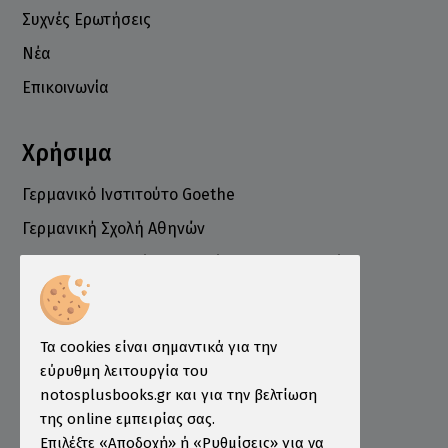
Συχνές Ερωτήσεις
Νέα
Επικοινωνία
Χρήσιμα
Γερμανικό Ινστιτούτο Goethe
Γερμανική Σχολή Αθηνών
Ελληνογερμανικό Εμπορικό και Βιομηχανικό
Επιμελητήριο
Ινστιτούτο ÖSD Ελλάδας
Πληροφορίες
Τα cookies είναι σημαντικά για την
εύρυθμη λειτουργία του
Τρόποι Παραγγελίας
notosplusbooks.gr και για την βελτίωση
της online εμπειρίας σας.
Τρόποι Πληρωμής
Επιλέξτε «Αποδοχή» ή «Ρυθμίσεις» για να