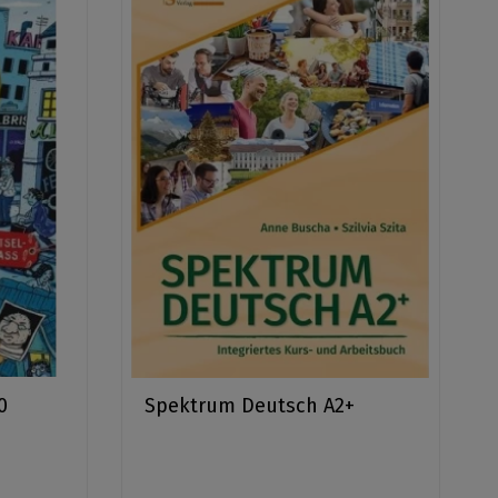
Spektrum Deutsch A2+