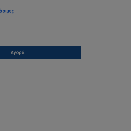
άσιμες
Αγορά