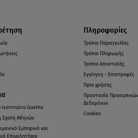
ρέτηση
Πληροφορίες
είο
Τρόποι Παραγγελίας
ρωτήσεις
Τρόποι Πληρωμής
Τρόποι Αποστολής
ία
Εγγύηση - Επιστροφές
Όροι χρήσης
μα
Προστασία Προσωπικώ
Δεδομένων
 Ινστιτούτο Goethe
Cookies
ή Σχολή Αθηνών
ρμανικό Εμπορικό και
κό Επιμελητήριο