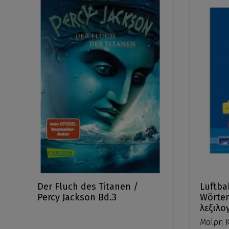
Der Fluch des Titanen /
Luftba
Percy Jackson Bd.3
Wörter
λεξιλο
Μαίρη 