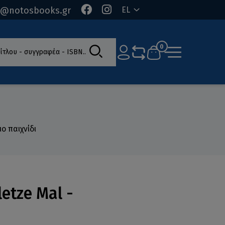
o@notosbooks.gr
EL
ίτλου - συγγραφέα - ISBN
0
ο παιχνίδι
etze Mal -