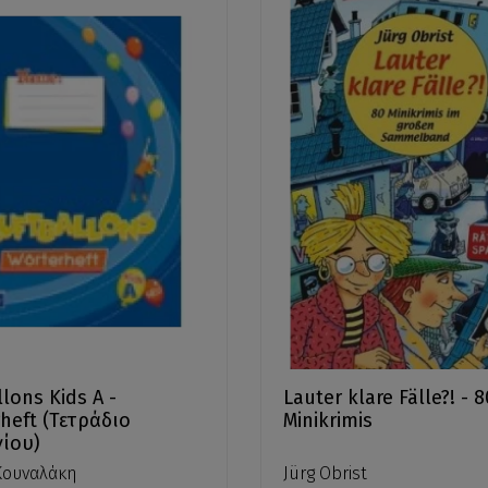
llons Kids A -
Lauter klare Fälle?! - 80
heft (Τετράδιο
Minikrimis
γίου)
Κουναλάκη
Jürg Obrist