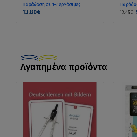
Παράδοση σε 1-3 εργάσιμες
Παράδοσ
13.80€
12.45€
Αγαπημένα προϊόντα