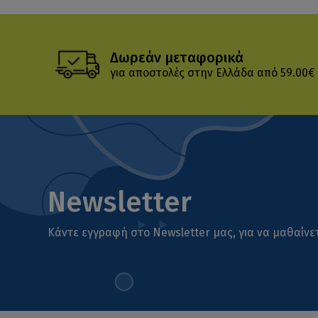
Δωρεάν μεταφορικά
για αποστολές στην Ελλάδα από 59.00€
Newsletter
Κάντε εγγραφή στο Newsletter μας, για να μαθαίνετ