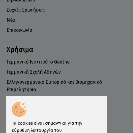
Συχνές Ερωτήσεις
Νέα
Επικοινωνία
Χρήσιμα
Γερμανικό Ινστιτούτο Goethe
Γερμανική Σχολή Αθηνών
Ελληνογερμανικό Εμπορικό και Βιομηχανικό
Επιμελητήριο
Ινστιτούτο ÖSD Ελλάδας
Πληροφορίες
Τρόποι Παραγγελίας
Τα cookies είναι σημαντικά για την
Τρόποι Πληρωμής
εύρυθμη λειτουργία του