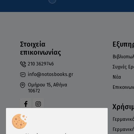
Στοιχεία
Εξυπη
επικοινωνίας
Βιβλιοπωλ
210 3629746
Συχνές Ε
info@notosbooks.gr
Νέα
Ομήρου 15, Αθήνα
Επικοινων
10672
Χρήσι
Γερμανικό
Δευτέρα: 10:00-18:00
Τρίτη: 10:00-19:00
Γερμανικ