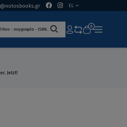
o@notosbooks.gr
EL
ίτλου - συγγραφέα - ISBN
0
r. Jetzt!