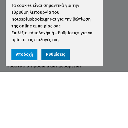
Πληροφορίες
Τα cookies είναι σημαντικά για την
εύρυθμη λειτουργία του
Τρόποι Παραγγελίας
notosplusbooks.gr και για την βελτίωση
της online εμπειρίας σας.
Τρόποι Πληρωμής
Επιλέξτε «Αποδοχή» ή «Ρυθμίσεις» για να
Τρόποι Αποστολής
ορίσετε τις επιλογές σας.
Εγγύηση - Επιστροφές
Αποδοχή
Ρυθμίσεις
Όροι χρήσης
Προστασία Προσωπικών Δεδομένων
Cookies
Αριθμός ΓΕΜΗ 000456301000
© 2026 notosplusbooks.gr | All Rights Reserved |
Designed & Developed by
qualityweb
.