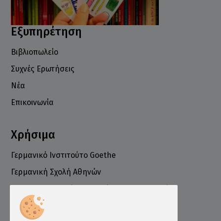
Εξυπηρέτηση
Βιβλιοπωλείο
Συχνές Ερωτήσεις
Νέα
Επικοινωνία
Χρήσιμα
Γερμανικό Ινστιτούτο Goethe
Γερμανική Σχολή Αθηνών
Ελληνογερμανικό Εμπορικό και Βιομηχανικό
Επιμελητήριο
Ινστιτούτο ÖSD Ελλάδας