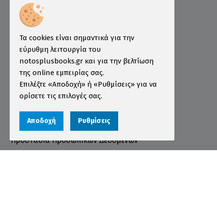
Επιμελητήριο
Ινστιτούτο ÖSD Ελλάδας
Πληροφορίες
Τα cookies είναι σημαντικά για την
εύρυθμη λειτουργία του
Τρόποι Παραγγελίας
notosplusbooks.gr και για την βελτίωση
της online εμπειρίας σας.
Τρόποι Πληρωμής
Επιλέξτε «Αποδοχή» ή «Ρυθμίσεις» για να
Τρόποι Αποστολής
ορίσετε τις επιλογές σας.
Εγγύηση - Επιστροφές
Αποδοχή
Ρυθμίσεις
Όροι χρήσης
Προστασία Προσωπικών Δεδομένων
Cookies
Αριθμός ΓΕΜΗ 000456301000
© 2026 notosplusbooks.gr | All Rights Reserved |