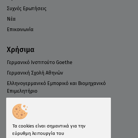
Συχνές Ερωτήσεις
Νέα
Επικοινωνία
Χρήσιμα
Γερμανικό Ινστιτούτο Goethe
Γερμανική Σχολή Αθηνών
Ελληνογερμανικό Εμπορικό και Βιομηχανικό
Επιμελητήριο
Ινστιτούτο ÖSD Ελλάδας
Πληροφορίες
Τρόποι Παραγγελίας
Τα cookies είναι σημαντικά για την
Τρόποι Πληρωμής
εύρυθμη λειτουργία του