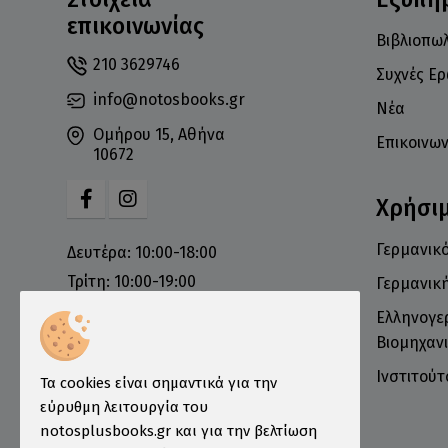
επικοινωνίας
Βιβλιοπωλ
210 3629746
Συχνές Ε
info@notosbooks.gr
Νέα
Ομήρου 15, Αθήνα
Επικοινων
10672
Χρήσι
Γερμανικό
Δευτέρα: 10:00-18:00
Τρίτη: 10:00-19:00
Γερμανικ
Τετάρτη: 10:00-18:00
Ελληνογε
Πέμπτη: 10:00-19:00
Βιομηχανι
Παρασκευή: 10:00-19:00
Ινστιτού
Τα cookies είναι σημαντικά για την
Σάββατο: 10:00-16:00
εύρυθμη λειτουργία του
Κυριακή: Κλειστά
notosplusbooks.gr και για την βελτίωση