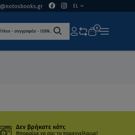
o@notosbooks.gr
EL
ίτλου - συγγραφέα - ISBN
0
Δεν βρήκατε κάτι;
Μπορούμε να σας το παραγγείλουμε!