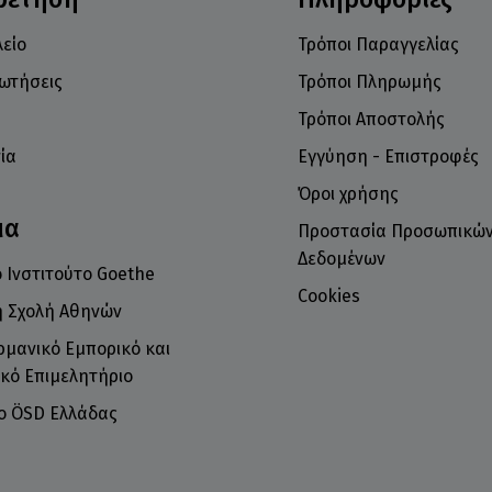
είο
Τρόποι Παραγγελίας
ρωτήσεις
Τρόποι Πληρωμής
Τρόποι Αποστολής
ία
Εγγύηση - Επιστροφές
Όροι χρήσης
μα
Προστασία Προσωπικώ
Δεδομένων
 Ινστιτούτο Goethe
Cookies
ή Σχολή Αθηνών
ρμανικό Εμπορικό και
κό Επιμελητήριο
το ÖSD Ελλάδας