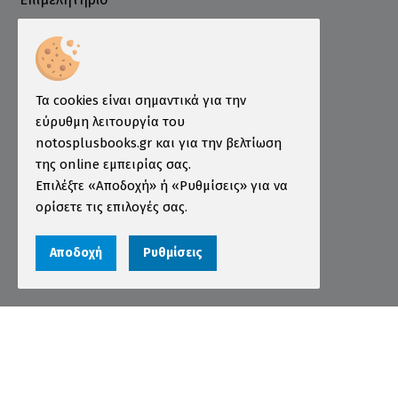
Ινστιτούτο ÖSD Ελλάδας
Πληροφορίες
Τρόποι Παραγγελίας
Τα cookies είναι σημαντικά για την
Τρόποι Πληρωμής
εύρυθμη λειτουργία του
notosplusbooks.gr και για την βελτίωση
Τρόποι Αποστολής
της online εμπειρίας σας.
Εγγύηση - Επιστροφές
Επιλέξτε «Αποδοχή» ή «Ρυθμίσεις» για να
ορίσετε τις επιλογές σας.
Όροι χρήσης
Προστασία Προσωπικών Δεδομένων
Αποδοχή
Ρυθμίσεις
Cookies
Αριθμός ΓΕΜΗ 000456301000
© 2026 notosplusbooks.gr | All Rights Reserved |
Designed & Developed by
qualityweb
.