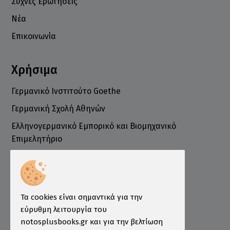
Συχνές Ερωτήσεις
Νέα
Επικοινωνία
Χρήσιμα
Γερμανικό Ινστιτούτο Goethe
Γερμανική Σχολή Αθηνών
Ελληνογερμανικό Εμπορικό και Βιομηχανικό
Επιμελητήριο
Ινστιτούτο ÖSD Ελλάδας
Πληροφορίες
Τρόποι Παραγγελίας
Τα cookies είναι σημαντικά για την
Τρόποι Πληρωμής
εύρυθμη λειτουργία του
notosplusbooks.gr και για την βελτίωση
Τρόποι Αποστολής