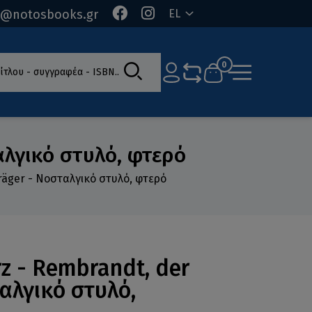
o@notosbooks.gr
EL
ίτλου - συγγραφέα - ISBN
0
αλγικό στυλό, φτερό
räger - Νοσταλγικό στυλό, φτερό
rz - Rembrandt, der
αλγικό στυλό,