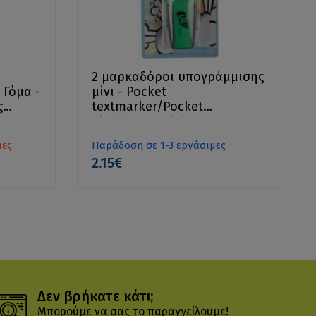
2 μαρκαδόροι υπογράμμισης
 Γόμα -
μίνι - Pocket
ς
textmarker/Pocket
highlighter mini
μες
Παράδοση σε 1-3 εργάσιμες
2.15€
Δεν βρήκατε κάτι;
Μπορούμε να σας το παραγγείλουμε!