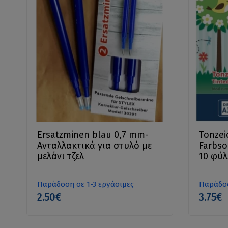
Ersatzminen blau 0,7 mm-
Tonzei
Ανταλλακτικά για στυλό με
Farbsor
μελάνι τζελ
10 φύ
χαρτιο
Παράδοση σε 1-3 εργάσιμες
Παράδοσ
2.50€
3.75€