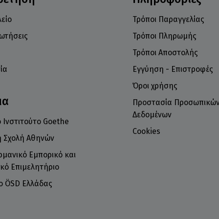
είο
Τρόποι Παραγγελίας
ρωτήσεις
Τρόποι Πληρωμής
Τρόποι Αποστολής
ία
Εγγύηση - Επιστροφές
Όροι χρήσης
μα
Προστασία Προσωπικώ
Δεδομένων
 Ινστιτούτο Goethe
Cookies
ή Σχολή Αθηνών
ρμανικό Εμπορικό και
κό Επιμελητήριο
το ÖSD Ελλάδας