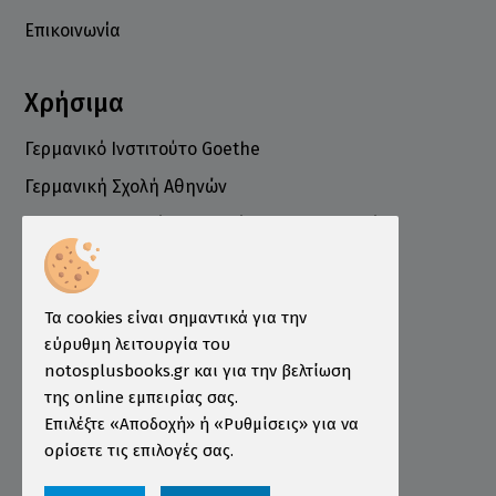
Επικοινωνία
Χρήσιμα
Γερμανικό Ινστιτούτο Goethe
Γερμανική Σχολή Αθηνών
Ελληνογερμανικό Εμπορικό και Βιομηχανικό
Επιμελητήριο
Ινστιτούτο ÖSD Ελλάδας
Πληροφορίες
Τα cookies είναι σημαντικά για την
εύρυθμη λειτουργία του
Τρόποι Παραγγελίας
notosplusbooks.gr και για την βελτίωση
της online εμπειρίας σας.
Τρόποι Πληρωμής
Επιλέξτε «Αποδοχή» ή «Ρυθμίσεις» για να
Τρόποι Αποστολής
ορίσετε τις επιλογές σας.
Εγγύηση - Επιστροφές