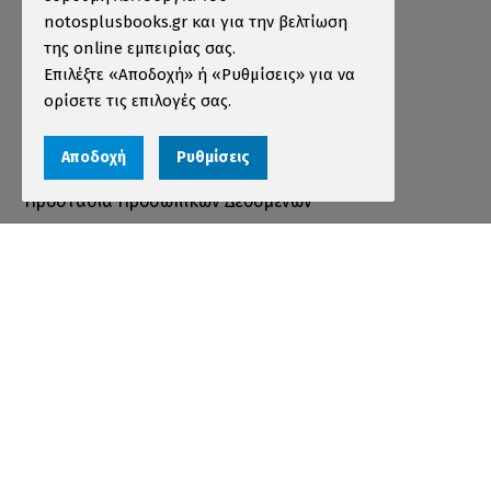
Τρόποι Παραγγελίας
notosplusbooks.gr και για την βελτίωση
της online εμπειρίας σας.
Τρόποι Πληρωμής
Επιλέξτε «Αποδοχή» ή «Ρυθμίσεις» για να
Τρόποι Αποστολής
ορίσετε τις επιλογές σας.
Εγγύηση - Επιστροφές
Αποδοχή
Ρυθμίσεις
Όροι χρήσης
Προστασία Προσωπικών Δεδομένων
Cookies
Αριθμός ΓΕΜΗ 000456301000
© 2026 notosplusbooks.gr | All Rights Reserved |
Designed & Developed by
qualityweb
.