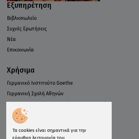
Εξυπηρέτηση
Βιβλιοπωλείο
Συχνές Ερωτήσεις
Νέα
Επικοινωνία
Χρήσιμα
Γερμανικό Ινστιτούτο Goethe
Γερμανική Σχολή Αθηνών
Ελληνογερμανικό Εμπορικό και Βιομηχανικό
Επιμελητήριο
Ινστιτούτο ÖSD Ελλάδας
Πληροφορίες
Τα cookies είναι σημαντικά για την
εύρυθμη λειτουργία του