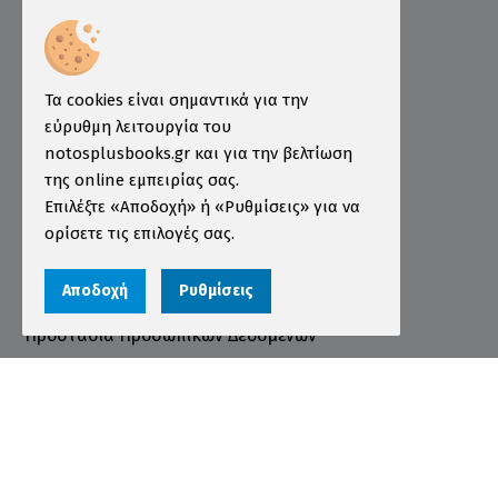
Ελληνογερμανικό Εμπορικό και Βιομηχανικό
Επιμελητήριο
Ινστιτούτο ÖSD Ελλάδας
Πληροφορίες
Τα cookies είναι σημαντικά για την
εύρυθμη λειτουργία του
Τρόποι Παραγγελίας
notosplusbooks.gr και για την βελτίωση
της online εμπειρίας σας.
Τρόποι Πληρωμής
Επιλέξτε «Αποδοχή» ή «Ρυθμίσεις» για να
Τρόποι Αποστολής
ορίσετε τις επιλογές σας.
Εγγύηση - Επιστροφές
Αποδοχή
Ρυθμίσεις
Όροι χρήσης
Προστασία Προσωπικών Δεδομένων
Cookies
Αριθμός ΓΕΜΗ 000456301000
© 2026 notosplusbooks.gr | All Rights Reserved |