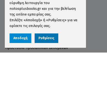
εύρυθμη λειτουργία του
Τρόποι Παραγγελίας
notosplusbooks.gr και για την βελτίωση
της online εμπειρίας σας.
Τρόποι Πληρωμής
Επιλέξτε «Αποδοχή» ή «Ρυθμίσεις» για να
Τρόποι Αποστολής
ορίσετε τις επιλογές σας.
Εγγύηση - Επιστροφές
Αποδοχή
Ρυθμίσεις
Όροι χρήσης
Προστασία Προσωπικών Δεδομένων
Cookies
Αριθμός ΓΕΜΗ 000456301000
© 2026 notosplusbooks.gr | All Rights Reserved |
Designed & Developed by
qualityweb
.