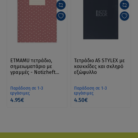
ETMAMU τετράδιο,
Τετράδιο Α5 STYLEX με
σημειωματάριο με
κουκκίδες και σκληρό
γραμμές - Notizheft
εξώφυλλο
Tiny Rings A5 liniert
Παράδοση σε 1-3
Παράδοση σε 1-3
εργάσιμες
εργάσιμες
4.95€
4.50€