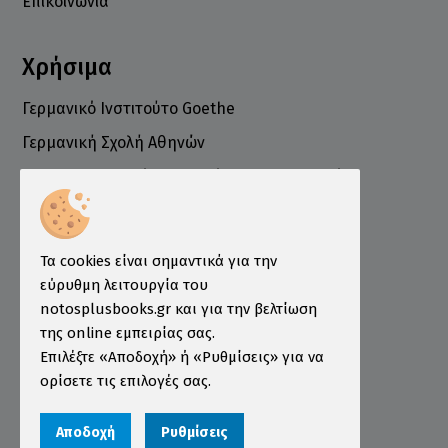
Επικοινωνία
Χρήσιμα
Γερμανικό Ινστιτούτο Goethe
Γερμανική Σχολή Αθηνών
Ελληνογερμανικό Εμπορικό και Βιομηχανικό
Επιμελητήριο
Ινστιτούτο ÖSD Ελλάδας
Πληροφορίες
Τα cookies είναι σημαντικά για την
εύρυθμη λειτουργία του
Τρόποι Παραγγελίας
notosplusbooks.gr και για την βελτίωση
της online εμπειρίας σας.
Τρόποι Πληρωμής
Επιλέξτε «Αποδοχή» ή «Ρυθμίσεις» για να
Τρόποι Αποστολής
ορίσετε τις επιλογές σας.
Εγγύηση - Επιστροφές
Αποδοχή
Ρυθμίσεις
Όροι χρήσης