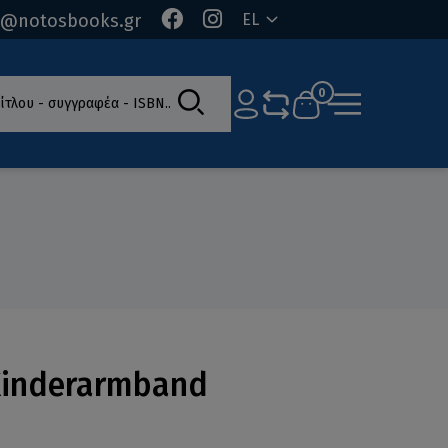
o@notosbooks.gr
EL
ίτλου - συγγραφέα - ISBN
0
 Kinderarmband