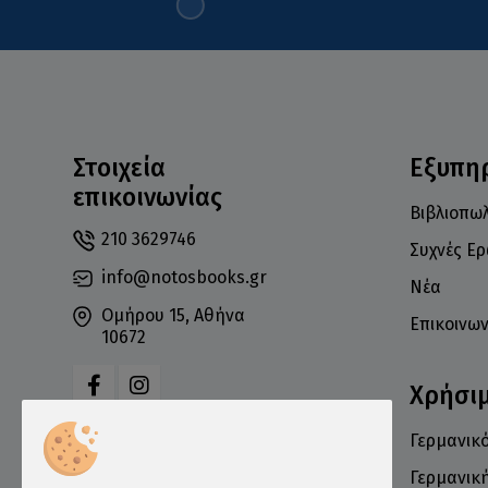
Στοιχεία
Εξυπη
επικοινωνίας
Βιβλιοπωλ
210 3629746
Συχνές Ε
info@notosbooks.gr
Νέα
Ομήρου 15, Αθήνα
Επικοινων
10672
Χρήσι
Γερμανικό
Δευτέρα: 10:00-18:00
Τρίτη: 10:00-19:00
Γερμανικ