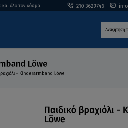
210 3629746
inf
 και όλο τον κόσμο
Αναζήτηση τ
armband Löwe
βραχιόλι - Kinderarmband Löwe
Παιδικό βραχιόλι -
Löwe