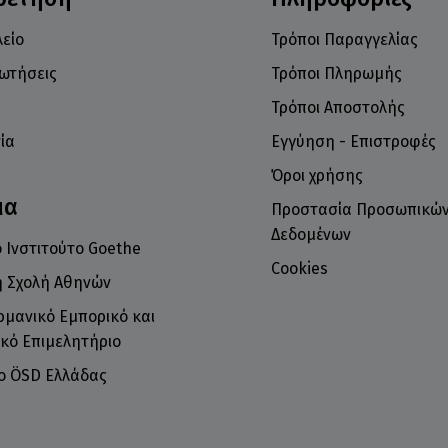
είο
Τρόποι Παραγγελίας
ρωτήσεις
Τρόποι Πληρωμής
Τρόποι Αποστολής
ία
Εγγύηση - Επιστροφές
Όροι χρήσης
μα
Προστασία Προσωπικώ
Δεδομένων
 Ινστιτούτο Goethe
Cookies
ή Σχολή Αθηνών
ρμανικό Εμπορικό και
κό Επιμελητήριο
το ÖSD Ελλάδας