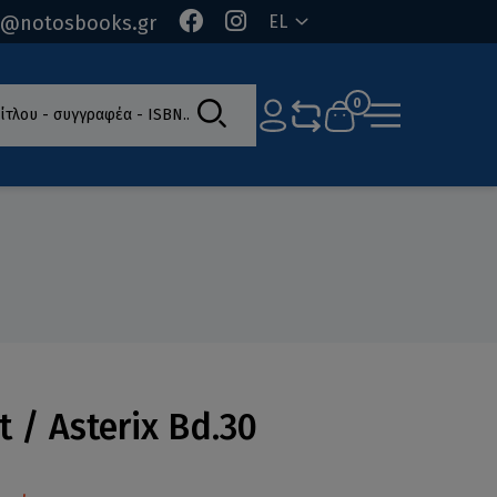
o@notosbooks.gr
EL
ίτλου - συγγραφέα - ISBN
0
t / Asterix Bd.30