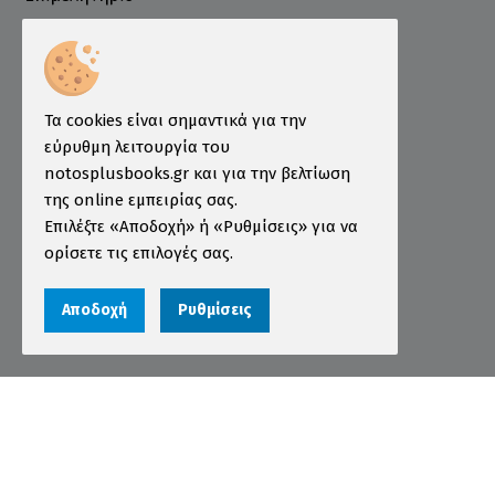
Ινστιτούτο ÖSD Ελλάδας
Πληροφορίες
Τρόποι Παραγγελίας
Τα cookies είναι σημαντικά για την
Τρόποι Πληρωμής
εύρυθμη λειτουργία του
notosplusbooks.gr και για την βελτίωση
Τρόποι Αποστολής
της online εμπειρίας σας.
Εγγύηση - Επιστροφές
Επιλέξτε «Αποδοχή» ή «Ρυθμίσεις» για να
ορίσετε τις επιλογές σας.
Όροι χρήσης
Προστασία Προσωπικών Δεδομένων
Αποδοχή
Ρυθμίσεις
Cookies
Αριθμός ΓΕΜΗ 000456301000
© 2026 notosplusbooks.gr | All Rights Reserved |
Designed & Developed by
qualityweb
.