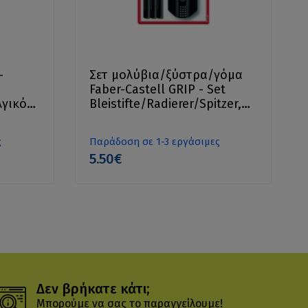
-
Σετ μολύβια/ξύστρα/γόμα
Faber-Castell GRIP - Set
λγικό
Bleistifte/Radierer/Spitzer,
schwarz
ς
Παράδοση σε 1-3 εργάσιμες
5.50€
Δεν βρήκατε κάτι;
Μπορούμε να σας το παραγγείλουμε!