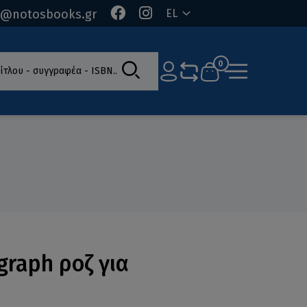
o@notosbooks.gr
EL
ίτλου - συγγραφέα - ISBN
0
graph ροζ για