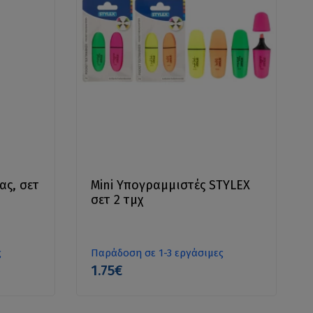
ας, σετ
Mini Υπογραμμιστές STYLEX
σετ 2 τμχ
ς
Παράδοση σε 1-3 εργάσιμες
1.75€