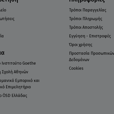
είο
Τρόποι Παραγγελίας
ρωτήσεις
Τρόποι Πληρωμής
Τρόποι Αποστολής
ία
Εγγύηση - Επιστροφές
Όροι χρήσης
μα
Προστασία Προσωπικώ
Δεδομένων
 Ινστιτούτο Goethe
Cookies
ή Σχολή Αθηνών
ρμανικό Εμπορικό και
κό Επιμελητήριο
το ÖSD Ελλάδας