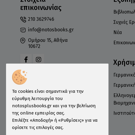
επικοινωνίας
Βιβλιοπωλ
210 3629746
Συχνές Ε
info@notosbooks.gr
Νέα
Ομήρου 15, Αθήνα
Επικοινων
10672
Χρήσι
Γερμανικό
Δευτέρα: 10:00-18:00
Τρίτη: 10:00-19:00
Γερμανικ
Τα cookies είναι σημαντικά για την
Τετάρτη: 10:00-18:00
Ελληνογε
εύρυθμη λειτουργία του
Πέμπτη: 10:00-19:00
Βιομηχανι
notosplusbooks.gr και για την βελτίωση
Παρασκευή: 10:00-19:00
Ινστιτού
της online εμπειρίας σας.
Σάββατο: 10:00-16:00
Επιλέξτε «Αποδοχή» ή «Ρυθμίσεις» για να
ορίσετε τις επιλογές σας.
Κυριακή: Κλειστά