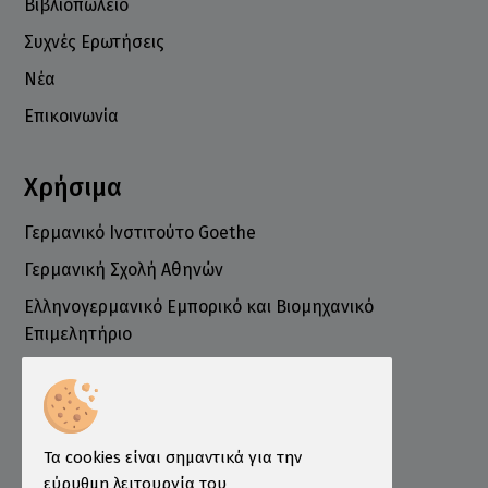
Βιβλιοπωλείο
Συχνές Ερωτήσεις
Νέα
Επικοινωνία
Χρήσιμα
Γερμανικό Ινστιτούτο Goethe
Γερμανική Σχολή Αθηνών
Ελληνογερμανικό Εμπορικό και Βιομηχανικό
Επιμελητήριο
Ινστιτούτο ÖSD Ελλάδας
Πληροφορίες
Τρόποι Παραγγελίας
Τα cookies είναι σημαντικά για την
Τρόποι Πληρωμής
εύρυθμη λειτουργία του