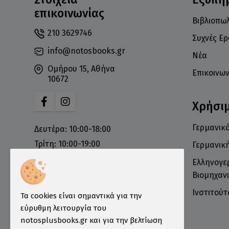
επικοινωνίας
Βιβλιοπωλ
210 3629746
Συχνές Ε
info@notosbooks.gr
Νέα
Ομήρου 15, Αθήνα
Επικοινων
10672
Χρήσι
Γερμανικό
Δευτέρα: 10:00-18:00
Τρίτη: 10:00-19:00
Γερμανικ
Τετάρτη: 10:00-18:00
Ελληνογε
Πέμπτη: 10:00-19:00
Βιομηχανι
Παρασκευή: 10:00-19:00
Ινστιτού
Τα cookies είναι σημαντικά για την
Σάββατο: 10:00-16:00
εύρυθμη λειτουργία του
Κυριακή: Κλειστά
notosplusbooks.gr και για την βελτίωση