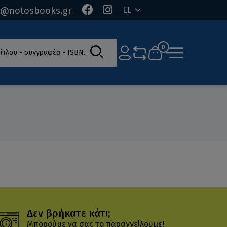
o@notosbooks.gr
EL
ίτλου - συγγραφέα - ISBN
0
Δεν βρήκατε κάτι;
Μπορούμε να σας το παραγγείλουμε!