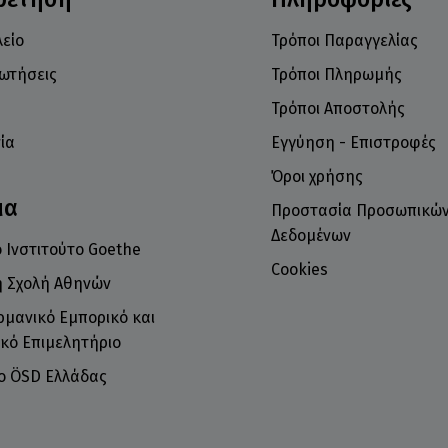
είο
Τρόποι Παραγγελίας
ρωτήσεις
Τρόποι Πληρωμής
Τρόποι Αποστολής
ία
Εγγύηση - Επιστροφές
Όροι χρήσης
μα
Προστασία Προσωπικώ
Δεδομένων
 Ινστιτούτο Goethe
Cookies
ή Σχολή Αθηνών
ρμανικό Εμπορικό και
κό Επιμελητήριο
το ÖSD Ελλάδας