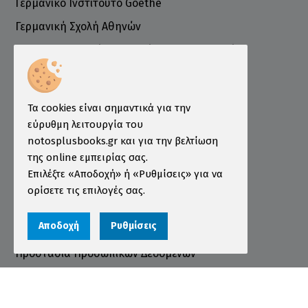
Γερμανικό Ινστιτούτο Goethe
Γερμανική Σχολή Αθηνών
Ελληνογερμανικό Εμπορικό και Βιομηχανικό
Επιμελητήριο
Ινστιτούτο ÖSD Ελλάδας
Πληροφορίες
Τα cookies είναι σημαντικά για την
εύρυθμη λειτουργία του
Τρόποι Παραγγελίας
notosplusbooks.gr και για την βελτίωση
της online εμπειρίας σας.
Τρόποι Πληρωμής
Επιλέξτε «Αποδοχή» ή «Ρυθμίσεις» για να
Τρόποι Αποστολής
ορίσετε τις επιλογές σας.
Εγγύηση - Επιστροφές
Αποδοχή
Ρυθμίσεις
Όροι χρήσης
Προστασία Προσωπικών Δεδομένων
Cookies