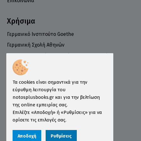
Επικοινωνία
Χρήσιμα
Γερμανικό Ινστιτούτο Goethe
Γερμανική Σχολή Αθηνών
Ελληνογερμανικό Εμπορικό και Βιομηχανικό
Επιμελητήριο
Ινστιτούτο ÖSD Ελλάδας
Πληροφορίες
Τα cookies είναι σημαντικά για την
εύρυθμη λειτουργία του
Τρόποι Παραγγελίας
notosplusbooks.gr και για την βελτίωση
της online εμπειρίας σας.
Τρόποι Πληρωμής
Επιλέξτε «Αποδοχή» ή «Ρυθμίσεις» για να
Τρόποι Αποστολής
ορίσετε τις επιλογές σας.
Εγγύηση - Επιστροφές
Αποδοχή
Ρυθμίσεις
Όροι χρήσης