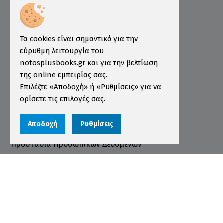
Επιμελητήριο
Ινστιτούτο ÖSD Ελλάδας
Πληροφορίες
Τα cookies είναι σημαντικά για την
εύρυθμη λειτουργία του
Τρόποι Παραγγελίας
notosplusbooks.gr και για την βελτίωση
της online εμπειρίας σας.
Τρόποι Πληρωμής
Επιλέξτε «Αποδοχή» ή «Ρυθμίσεις» για να
Τρόποι Αποστολής
ορίσετε τις επιλογές σας.
Εγγύηση - Επιστροφές
Αποδοχή
Ρυθμίσεις
Όροι χρήσης
Προστασία Προσωπικών Δεδομένων
Cookies
Αριθμός ΓΕΜΗ 000456301000
© 2026 notosplusbooks.gr | All Rights Reserved |