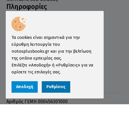
Πληροφορίες
Τρόποι Παραγγελίας
Τρόποι Πληρωμής
Τα cookies είναι σημαντικά για την
Τρόποι Αποστολής
εύρυθμη λειτουργία του
Εγγύηση - Επιστροφές
notosplusbooks.gr και για την βελτίωση
Όροι χρήσης
της online εμπειρίας σας.
Επιλέξτε «Αποδοχή» ή «Ρυθμίσεις» για να
Προστασία Προσωπικών Δεδομένων
ορίσετε τις επιλογές σας.
Cookies
Αποδοχή
Ρυθμίσεις
Αριθμός ΓΕΜΗ 000456301000
© 2026 notosplusbooks.gr | All Rights Reserved |
Designed & Developed by
qualityweb
.