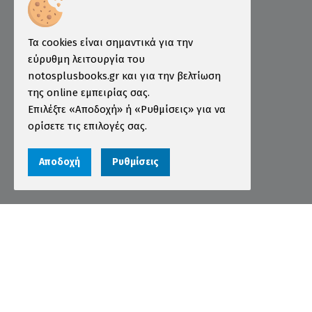
Πληροφορίες
Τρόποι Παραγγελίας
Τα cookies είναι σημαντικά για την
Τρόποι Πληρωμής
εύρυθμη λειτουργία του
notosplusbooks.gr και για την βελτίωση
Τρόποι Αποστολής
της online εμπειρίας σας.
Εγγύηση - Επιστροφές
Επιλέξτε «Αποδοχή» ή «Ρυθμίσεις» για να
ορίσετε τις επιλογές σας.
Όροι χρήσης
Προστασία Προσωπικών Δεδομένων
Αποδοχή
Ρυθμίσεις
Cookies
Αριθμός ΓΕΜΗ 000456301000
© 2026 notosplusbooks.gr | All Rights Reserved |
Designed & Developed by
qualityweb
.