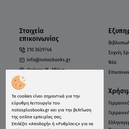
Στοιχεία
Εξυπη
επικοινωνίας
Βιβλιοπωλ
210 3629746
Συχνές Ε
info@notosbooks.gr
Νέα
Ομήρου 15, Αθήνα
Επικοινων
10672
Χρήσι
Τα cookies είναι σημαντικά για την
Γερμανικό
εύρυθμη λειτουργία του
Δευτέρα: 10:00-18:00
notosplusbooks.gr και για την βελτίωση
Τρίτη: 10:00-19:00
Γερμανικ
της online εμπειρίας σας.
Τετάρτη: 10:00-18:00
Ελληνογε
Επιλέξτε «Αποδοχή» ή «Ρυθμίσεις» για να
Πέμπτη: 10:00-19:00