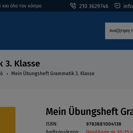
210 3629746
inf
 και όλο τον κόσμο
Αναζήτηση τ
 3. Klasse
κό
Mein Übungsheft Grammatik 3. Klasse
Mein Übungsheft Gr
ISBN:
9783881004138
Διαθεσιμότητα:
Παράδοση σε 10-15 ε