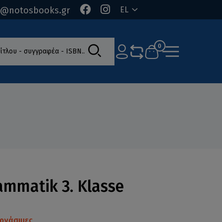
o@notosbooks.gr
EL
ίτλου - συγγραφέα - ISBN
0
ammatik 3. Klasse
ργάσιμες