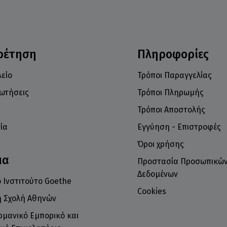
ρέτηση
Πληροφορίες
είο
Τρόποι Παραγγελίας
ρωτήσεις
Τρόποι Πληρωμής
Τρόποι Αποστολής
ία
Εγγύηση - Επιστροφές
Όροι χρήσης
μα
Προστασία Προσωπικώ
Δεδομένων
 Ινστιτούτο Goethe
Cookies
ή Σχολή Αθηνών
ρμανικό Εμπορικό και