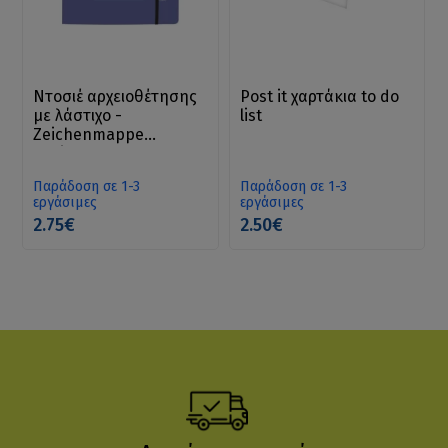
Ντοσιέ αρχειοθέτησης
Post it χαρτάκια to do
με λάστιχο -
list
Zeichenmappe
Dreiklappmappe
Trend, DIN A4, mit
Παράδοση σε 1-3
Παράδοση σε 1-3
Gummizug
εργάσιμες
εργάσιμες
2.75€
2.50€