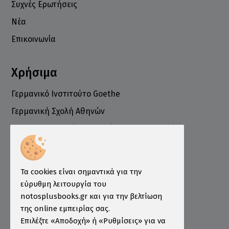
Συχνές Ερωτήσεις
Νέα
Επικοινωνία
Χρήσιμα
Γερμανικό Ινστιτούτο Goethe
Γερμανική Σχολή Αθηνών
Ελληνογερμανικό Εμπορικό και Βιομηχανικό
Επιμελητήριο
Ινστιτούτο ÖSD Ελλάδας
Πληροφορίες
Τα cookies είναι σημαντικά για την
εύρυθμη λειτουργία του
Τρόποι Παραγγελίας
notosplusbooks.gr και για την βελτίωση
της online εμπειρίας σας.
Τρόποι Πληρωμής
Επιλέξτε «Αποδοχή» ή «Ρυθμίσεις» για να
Τρόποι Αποστολής