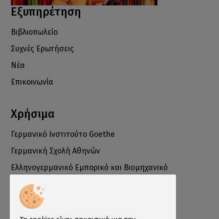
Εξυπηρέτηση
Βιβλιοπωλείο
Συχνές Ερωτήσεις
Νέα
Επικοινωνία
Χρήσιμα
Γερμανικό Ινστιτούτο Goethe
Γερμανική Σχολή Αθηνών
Ελληνογερμανικό Εμπορικό και Βιομηχανικό
Επιμελητήριο
Ινστιτούτο ÖSD Ελλάδας
Πληροφορίες