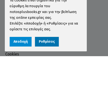
Τα cookies είναι σημαντικά για την
Τρόποι Παραγγελίας
εύρυθμη λειτουργία του
notosplusbooks.gr και για την βελτίωση
Τρόποι Πληρωμής
της online εμπειρίας σας.
Τρόποι Αποστολής
Επιλέξτε «Αποδοχή» ή «Ρυθμίσεις» για να
ορίσετε τις επιλογές σας.
Εγγύηση - Επιστροφές
Όροι χρήσης
Αποδοχή
Ρυθμίσεις
Προστασία Προσωπικών Δεδομένων
Cookies
Αριθμός ΓΕΜΗ 000456301000
© 2026 notosplusbooks.gr | All Rights Reserved |
Designed & Developed by
qualityweb
.