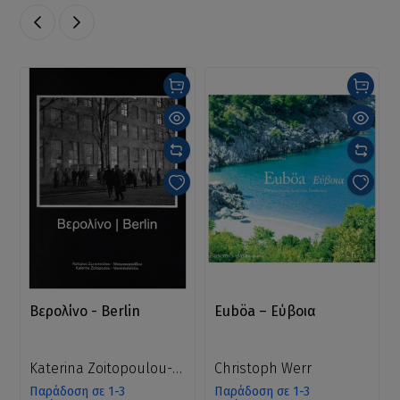
Βερολίνο - Berlin
Euböa – Εύβοια
Katerina Zoitopoulou-
Christoph Werr
Mavrokefalidou
Παράδοση σε 1-3
Παράδοση σε 1-3