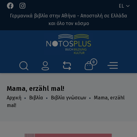
EL
Γερμανικά βιβλία στην Αθήνα - Αποστολή σε Ελλάδα
και όλο τον κόσμο
0
Mama, erzähl mal!
Αρχική
Βιβλία
Βιβλία γνώσεων
Mama, erzähl
mal!