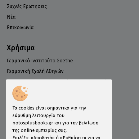
Συχνές Ερωτήσεις
Νέα
Επικοινωνία
Χρήσιμα
Γερμανικό Ινστιτούτο Goethe
Γερμανική Σχολή Αθηνών
Ελληνογερμανικό Εμπορικό και Βιομηχανικό
Επιμελητήριο
Ινστιτούτο ÖSD Ελλάδας
Πληροφορίες
Τα cookies είναι σημαντικά για την
εύρυθμη λειτουργία του
Τρόποι Παραγγελίας
notosplusbooks.gr και για την βελτίωση
της online εμπειρίας σας.
Τρόποι Πληρωμής
Επιλέξτε «Αποδοχή» ή «Ρυθμίσεις» για να