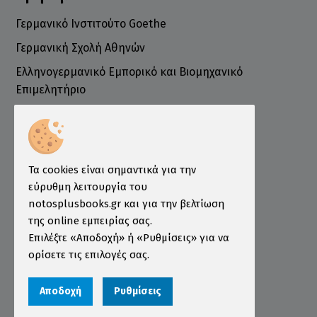
Γερμανικό Ινστιτούτο Goethe
Γερμανική Σχολή Αθηνών
Ελληνογερμανικό Εμπορικό και Βιομηχανικό
Επιμελητήριο
Ινστιτούτο ÖSD Ελλάδας
Πληροφορίες
Τρόποι Παραγγελίας
Τα cookies είναι σημαντικά για την
Τρόποι Πληρωμής
εύρυθμη λειτουργία του
notosplusbooks.gr και για την βελτίωση
Τρόποι Αποστολής
της online εμπειρίας σας.
Εγγύηση - Επιστροφές
Επιλέξτε «Αποδοχή» ή «Ρυθμίσεις» για να
ορίσετε τις επιλογές σας.
Όροι χρήσης
Προστασία Προσωπικών Δεδομένων
Αποδοχή
Ρυθμίσεις
Cookies