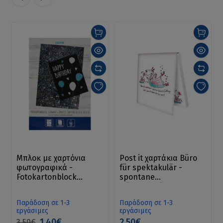
Μπλοκ με χαρτόνια
Post it χαρτάκια Büro
φωτογραφικά -
für spektakulär -
Fotokartonblock
spontane
schwarz 22x33 cm 10
Wünscherfüllung, was
Blatt
kann ich heute für Sie
Παράδοση σε 1-3
Παράδοση σε 1-3
tun?
εργάσιμες
εργάσιμες
1.40€
2.50€
3.50€