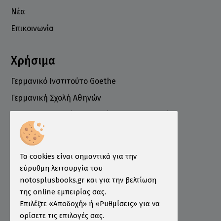
Νέα
Επικοινωνία
Χρήσιμα
Γερμανικό Ινστιτούτο Goethe
Γερμανική Σχολή Αθηνών
Ελληνογερμανικό Εμπορικό και Βιομηχανικό
Επιμελητήριο
Ινστιτούτο ÖSD Ελλάδας
Πληροφορίες
Τα cookies είναι σημαντικά για την
εύρυθμη λειτουργία του
Τρόποι Παραγγελίας
notosplusbooks.gr και για την βελτίωση
της online εμπειρίας σας.
Τρόποι Πληρωμής
Επιλέξτε «Αποδοχή» ή «Ρυθμίσεις» για να
Τρόποι Αποστολής
ορίσετε τις επιλογές σας.