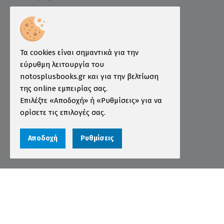
Ινστιτούτο ÖSD Ελλάδας
Πληροφορίες
Τρόποι Παραγγελίας
Τα cookies είναι σημαντικά για την
Τρόποι Πληρωμής
εύρυθμη λειτουργία του
notosplusbooks.gr και για την βελτίωση
Τρόποι Αποστολής
της online εμπειρίας σας.
Εγγύηση - Επιστροφές
Επιλέξτε «Αποδοχή» ή «Ρυθμίσεις» για να
ορίσετε τις επιλογές σας.
Όροι χρήσης
Προστασία Προσωπικών Δεδομένων
Αποδοχή
Ρυθμίσεις
Cookies
Αριθμός ΓΕΜΗ 000456301000
© 2026 notosplusbooks.gr | All Rights Reserved |
Designed & Developed by
qualityweb
.