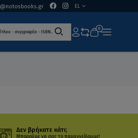
o@notosbooks.gr
EL
ίτλου - συγγραφέα - ISBN
0
Δεν βρήκατε κάτι;
Μπορούμε να σας το παραγγείλουμε!