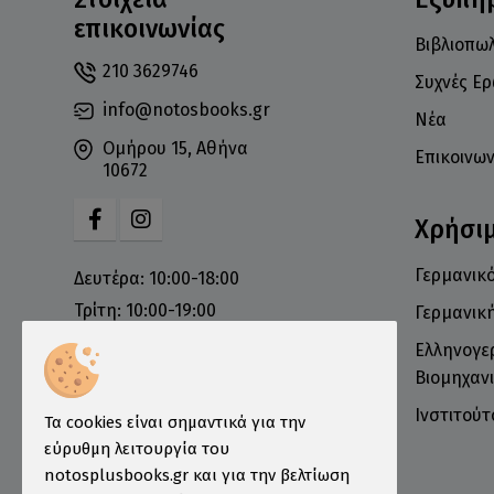
επικοινωνίας
Βιβλιοπωλ
210 3629746
Συχνές Ε
info@notosbooks.gr
Νέα
Ομήρου 15, Αθήνα
Επικοινων
10672
Χρήσι
Γερμανικό
Δευτέρα: 10:00-18:00
Τρίτη: 10:00-19:00
Γερμανικ
Τετάρτη: 10:00-18:00
Ελληνογε
Πέμπτη: 10:00-19:00
Βιομηχανι
Παρασκευή: 10:00-19:00
Ινστιτού
Τα cookies είναι σημαντικά για την
Σάββατο: 10:00-16:00
εύρυθμη λειτουργία του
Κυριακή: Κλειστά
notosplusbooks.gr και για την βελτίωση