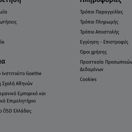
είο
Τρόποι Παραγγελίας
ρωτήσεις
Τρόποι Πληρωμής
Τρόποι Αποστολής
ία
Εγγύηση - Επιστροφές
Όροι χρήσης
μα
Προστασία Προσωπικώ
Δεδομένων
 Ινστιτούτο Goethe
Cookies
ή Σχολή Αθηνών
ρμανικό Εμπορικό και
κό Επιμελητήριο
το ÖSD Ελλάδας